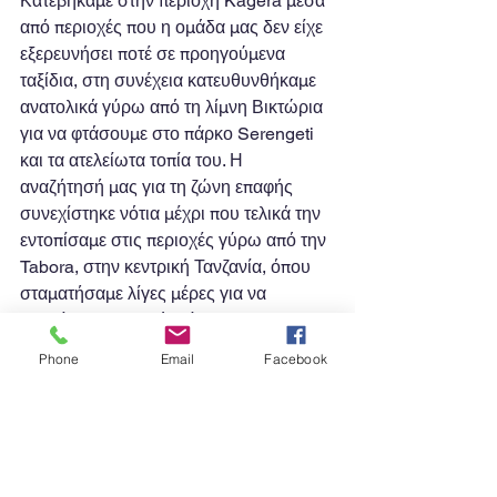
Κατεβήκαμε στην περιοχή Kagera μέσα 
από περιοχές που η ομάδα μας δεν είχε 
εξερευνήσει ποτέ σε προηγούμενα 
ταξίδια, στη συνέχεια κατευθυνθήκαμε 
ανατολικά γύρω από τη λίμνη Βικτώρια 
για να φτάσουμε στο πάρκο Serengeti 
και τα ατελείωτα τοπία του. Η 
αναζήτησή μας για τη ζώνη επαφής 
συνεχίστηκε νότια μέχρι που τελικά την 
εντοπίσαμε στις περιοχές γύρω από την 
Tabora, στην κεντρική Τανζανία, όπου 
σταματήσαμε λίγες μέρες για να 
συλλέξουμε μερικά δείγματα tinkerbirds. 
Phone
Email
Facebook
Στη συνέχεια συνεχίσαμε το ταξίδι μας 
νότια στο Mbeya (το νοτιότερο σημείο 
του ταξιδιού) και στη συνέχεια 
ανατολικά προς την Iringa, πριν 
πάρουμε το δρόμο μας βόρεια και πάλι 